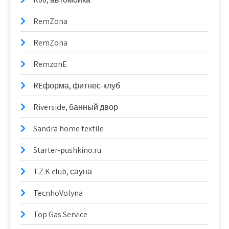
RemZona
RemZona
RemzonE
REформа, фитнес-клуб
Riverside, банный двор
Sandra home textile
Starter-pushkino.ru
T.Z.K club, сауна
TecnhoVolyna
Top Gas Service