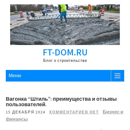
Перейти
к
содержимому
FT-DOM.RU
Блог о строительстве
Меню
Вагонка “Штиль”: преимущества и отзывы
пользователей.
Бизнес и
15 ДЕКАБРЯ 2024
КОММЕНТАРИЕВ НЕТ
финансы