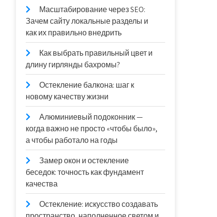
Масштабирование через SEO:
Зачем сайту локальные разделы и
как их правильно внедрить
Как выбрать правильный цвет и
длину гирлянды бахромы?
Остекление балкона: шаг к
новому качеству жизни
Алюминиевый подоконник —
когда важно не просто «чтобы было»,
а чтобы работало на годы
Замер окон и остекление
беседок: точность как фундамент
качества
Остекление: искусство создавать
пространство, наполненное светом и