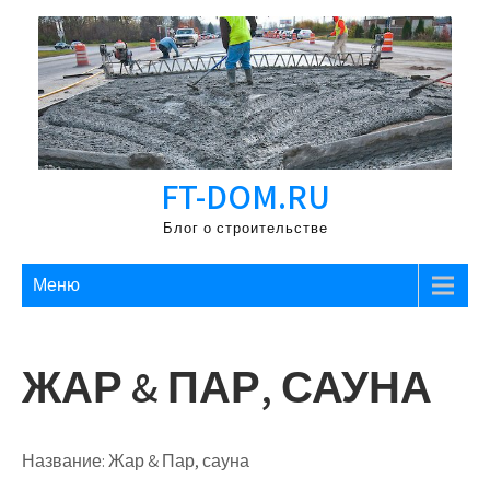
Перейти
к
содержимому
FT-DOM.RU
Блог о строительстве
Меню
ЖАР & ПАР, САУНА
Название:
Жар & Пар, сауна