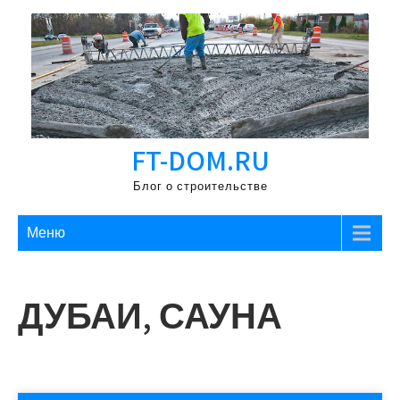
Перейти
к
содержимому
FT-DOM.RU
Блог о строительстве
Меню
ДУБАИ, САУНА