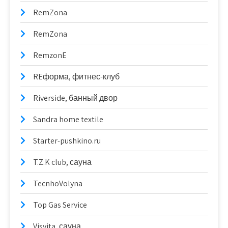
RemZona
RemZona
RemzonE
REформа, фитнес-клуб
Riverside, банный двор
Sandra home textile
Starter-pushkino.ru
T.Z.K club, сауна
TecnhoVolyna
Top Gas Service
Visvita, сауна