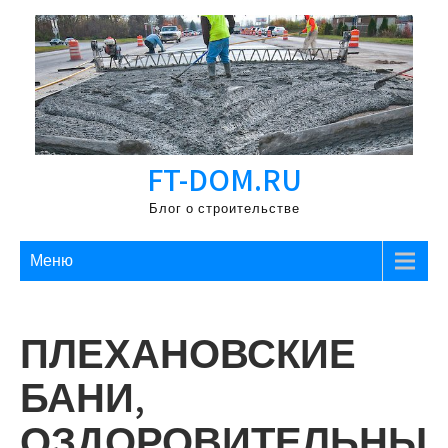
Перейти
к
содержимому
FT-DOM.RU
Блог о строительстве
Меню
ПЛЕХАНОВСКИЕ
БАНИ,
ОЗДОРОВИТЕЛЬНЫ