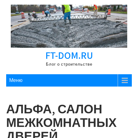
Перейти
к
содержимому
FT-DOM.RU
Блог о строительстве
Меню
АЛЬФА, САЛОН
МЕЖКОМНАТНЫХ
ДВЕРЕЙ