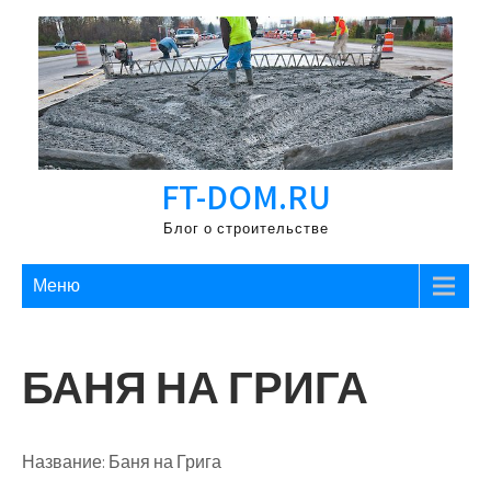
Перейти
к
содержимому
FT-DOM.RU
Блог о строительстве
Меню
БАНЯ НА ГРИГА
Название:
Баня на Грига