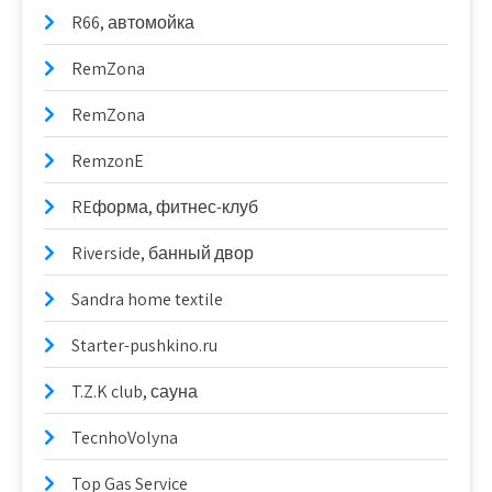
R66, автомойка
RemZona
RemZona
RemzonE
REформа, фитнес-клуб
Riverside, банный двор
Sandra home textile
Starter-pushkino.ru
T.Z.K club, сауна
TecnhoVolyna
Top Gas Service