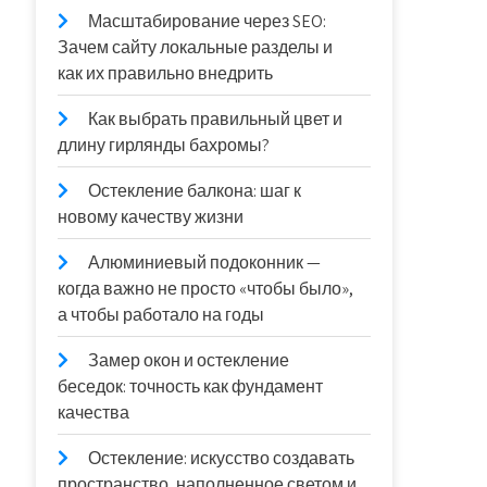
Масштабирование через SEO:
Зачем сайту локальные разделы и
как их правильно внедрить
Как выбрать правильный цвет и
длину гирлянды бахромы?
Остекление балкона: шаг к
новому качеству жизни
Алюминиевый подоконник —
когда важно не просто «чтобы было»,
а чтобы работало на годы
Замер окон и остекление
беседок: точность как фундамент
качества
Остекление: искусство создавать
пространство, наполненное светом и