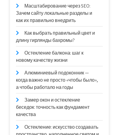
Масштабирование через SEO:
Зачем сайту локальные разделы и
как их правильно внедрить
Как выбрать правильный цвет и
длину гирлянды бахромы?
Остекление балкона: шаг к
новому качеству жизни
Алюминиевый подоконник —
когда важно не просто «чтобы было»,
а чтобы работало на годы
Замер окон и остекление
беседок: точность как фундамент
качества
Остекление: искусство создавать
пространство, наполненное светом и