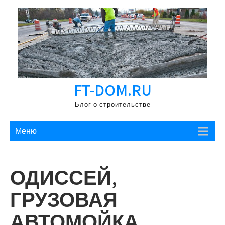
Перейти
к
содержимому
FT-DOM.RU
Блог о строительстве
Меню
ОДИССЕЙ,
ГРУЗОВАЯ
АВТОМОЙКА