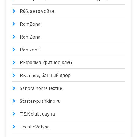
R66, автомойка
RemZona
RemZona
RemzonE
REформа, фитнес-клуб
Riverside, банный двор
Sandra home textile
Starter-pushkino.ru
T.Z.K club, сауна
TecnhoVolyna