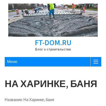
Перейти
к
содержимому
FT-DOM.RU
Блог о строительстве
Меню
НА ХАРИНКЕ, БАНЯ
Название:
На Харинке, баня