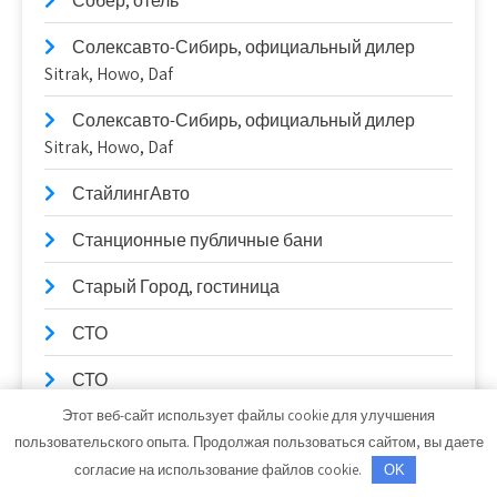
Собер, отель
Солексавто-Сибирь, официальный дилер
Sitrak, Howo, Daf
Солексавто-Сибирь, официальный дилер
Sitrak, Howo, Daf
СтайлингАвто
Станционные публичные бани
Старый Город, гостиница
СТО
СТО
Этот веб-сайт использует файлы cookie для улучшения
Стройландия
пользовательского опыта. Продолжая пользоваться сайтом, вы даете
согласие на использование файлов cookie.
Тайм-аут, автомойка
OK