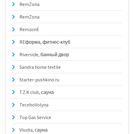
RemZona
RemZona
RemzonE
REформа, фитнес-клуб
Riverside, банный двор
Sandra home textile
Starter-pushkino.ru
T.Z.K club, сауна
TecnhoVolyna
Top Gas Service
Visvita, сауна