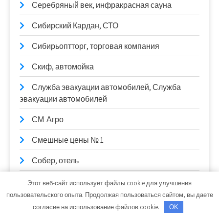
Серебряный век, инфракрасная сауна
Сибирский Кардан, СТО
Сибирьоптторг, торговая компания
Скиф, автомойка
Служба эвакуации автомобилей, Служба
эвакуации автомобилей
СМ-Агро
Смешные цены № 1
Собер, отель
Солексавто-Сибирь, официальный дилер
Этот веб-сайт использует файлы cookie для улучшения
Sitrak, Howo, Daf
пользовательского опыта. Продолжая пользоваться сайтом, вы даете
согласие на использование файлов cookie.
OK
Солексавто-Сибирь, официальный дилер