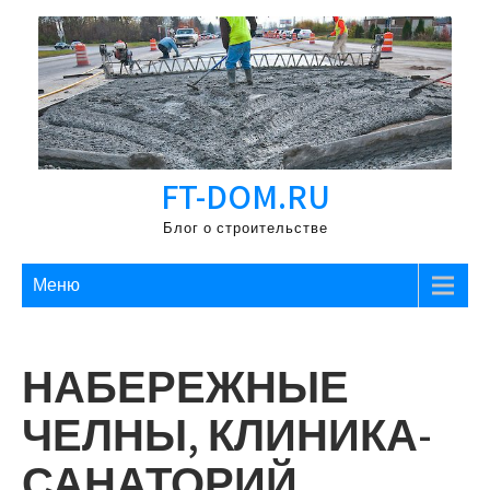
Перейти
к
содержимому
FT-DOM.RU
Блог о строительстве
Меню
НАБЕРЕЖНЫЕ
ЧЕЛНЫ, КЛИНИКА-
САНАТОРИЙ