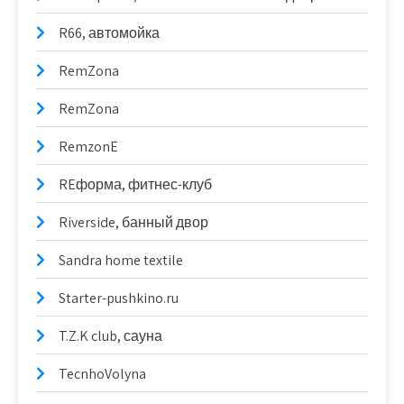
R66, автомойка
RemZona
RemZona
RemzonE
REформа, фитнес-клуб
Riverside, банный двор
Sandra home textile
Starter-pushkino.ru
T.Z.K club, сауна
TecnhoVolyna