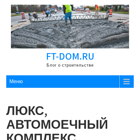
Перейти
к
содержимому
FT-DOM.RU
Блог о строительстве
Меню
ЛЮКС,
АВТОМОЕЧНЫЙ
КОМПЛЕКС