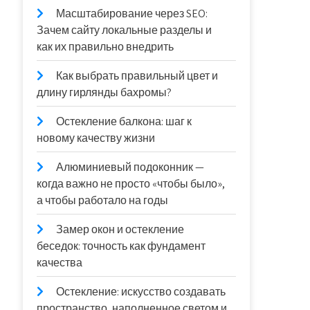
Масштабирование через SEO:
Зачем сайту локальные разделы и
как их правильно внедрить
Как выбрать правильный цвет и
длину гирлянды бахромы?
Остекление балкона: шаг к
новому качеству жизни
Алюминиевый подоконник —
когда важно не просто «чтобы было»,
а чтобы работало на годы
Замер окон и остекление
беседок: точность как фундамент
качества
Остекление: искусство создавать
пространство, наполненное светом и