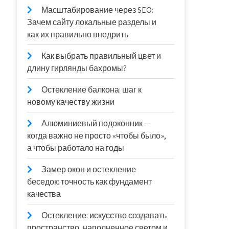
Масштабирование через SEO:
Зачем сайту локальные разделы и
как их правильно внедрить
Как выбрать правильный цвет и
длину гирлянды бахромы?
Остекление балкона: шаг к
новому качеству жизни
Алюминиевый подоконник —
когда важно не просто «чтобы было»,
а чтобы работало на годы
Замер окон и остекление
беседок: точность как фундамент
качества
Остекление: искусство создавать
пространство, наполненное светом и