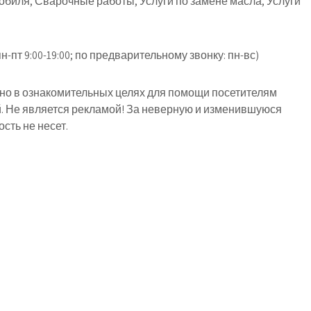
биля, Сварочные работы, Услуги по замене масла, Услуги
н-пт 9:00-19:00; по предварительному звонку: пн-вс)
о в ознакомительных целях для помощи посетителям
й. Не является рекламой! За неверную и изменившуюся
ть не несет.