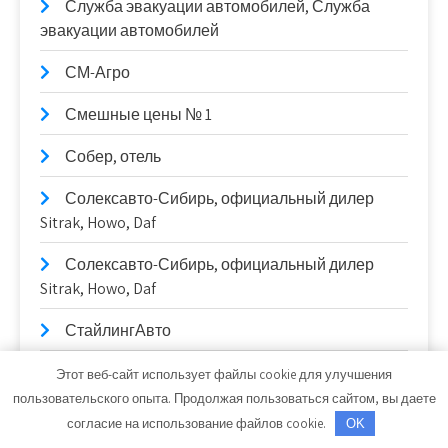
Служба эвакуации автомобилей, Служба
эвакуации автомобилей
СМ-Агро
Смешные цены № 1
Собер, отель
Солексавто-Сибирь, официальный дилер
Sitrak, Howo, Daf
Солексавто-Сибирь, официальный дилер
Sitrak, Howo, Daf
СтайлингАвто
Станционные публичные бани
Этот веб-сайт использует файлы cookie для улучшения
пользовательского опыта. Продолжая пользоваться сайтом, вы даете
Старый Город, гостиница
согласие на использование файлов cookie.
OK