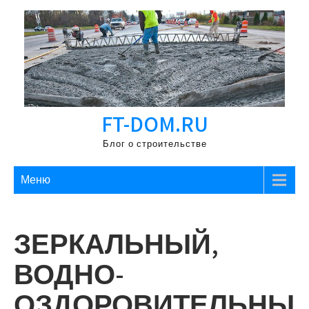
Перейти
к
содержимому
FT-DOM.RU
Блог о строительстве
Меню
ЗЕРКАЛЬНЫЙ,
ВОДНО-
ОЗДОРОВИТЕЛЬНЫ