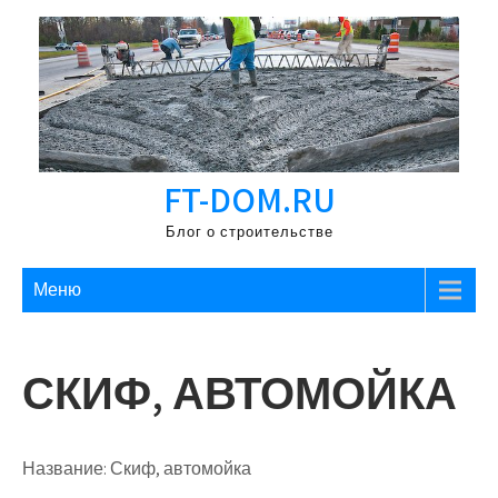
Перейти
к
содержимому
FT-DOM.RU
Блог о строительстве
Меню
СКИФ, АВТОМОЙКА
Название:
Скиф, автомойка