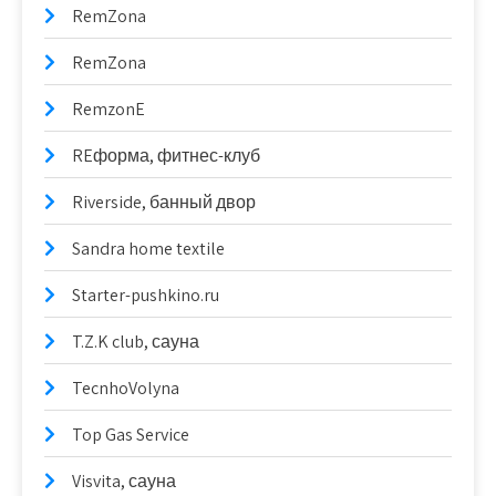
RemZona
RemZona
RemzonE
REформа, фитнес-клуб
Riverside, банный двор
Sandra home textile
Starter-pushkino.ru
T.Z.K club, сауна
TecnhoVolyna
Top Gas Service
Visvita, сауна