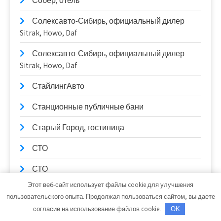
Собер, отель
Солексавто-Сибирь, официальный дилер
Sitrak, Howo, Daf
Солексавто-Сибирь, официальный дилер
Sitrak, Howo, Daf
СтайлингАвто
Станционные публичные бани
Старый Город, гостиница
СТО
СТО
Этот веб-сайт использует файлы cookie для улучшения
Стройландия
пользовательского опыта. Продолжая пользоваться сайтом, вы даете
согласие на использование файлов cookie.
Тайм-аут, автомойка
OK