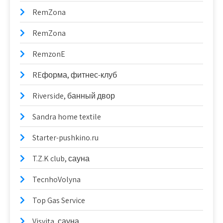
RemZona
RemZona
RemzonE
REформа, фитнес-клуб
Riverside, банный двор
Sandra home textile
Starter-pushkino.ru
T.Z.K club, сауна
TecnhoVolyna
Top Gas Service
Visvita, сауна