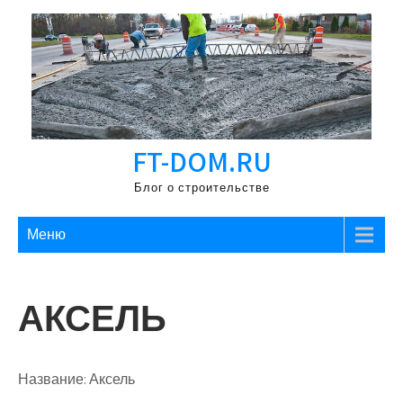
Перейти
к
содержимому
FT-DOM.RU
Блог о строительстве
Меню
АКСЕЛЬ
Название:
Аксель