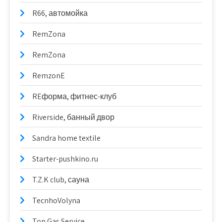
R66, автомойка
RemZona
RemZona
RemzonE
REформа, фитнес-клуб
Riverside, банный двор
Sandra home textile
Starter-pushkino.ru
T.Z.K club, сауна
TecnhoVolyna
Top Gas Service