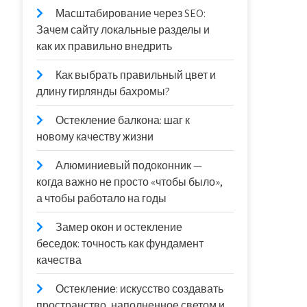
Масштабирование через SEO:
Зачем сайту локальные разделы и
как их правильно внедрить
Как выбрать правильный цвет и
длину гирлянды бахромы?
Остекление балкона: шаг к
новому качеству жизни
Алюминиевый подоконник —
когда важно не просто «чтобы было»,
а чтобы работало на годы
Замер окон и остекление
беседок: точность как фундамент
качества
Остекление: искусство создавать
пространство, наполненное светом и