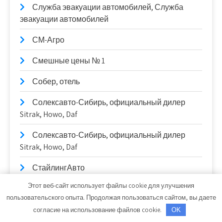
Служба эвакуации автомобилей, Служба
эвакуации автомобилей
СМ-Агро
Смешные цены № 1
Собер, отель
Солексавто-Сибирь, официальный дилер
Sitrak, Howo, Daf
Солексавто-Сибирь, официальный дилер
Sitrak, Howo, Daf
СтайлингАвто
Этот веб-сайт использует файлы cookie для улучшения
Станционные публичные бани
пользовательского опыта. Продолжая пользоваться сайтом, вы даете
Старый Город, гостиница
согласие на использование файлов cookie.
OK