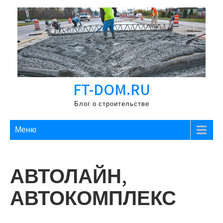
Перейти
к
содержимому
FT-DOM.RU
Блог о строительстве
Меню
АВТОЛАЙН,
АВТОКОМПЛЕКС