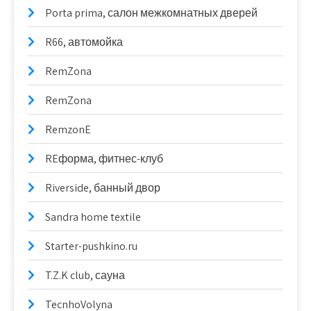
Porta prima, салон межкомнатных дверей
R66, автомойка
RemZona
RemZona
RemzonE
REформа, фитнес-клуб
Riverside, банный двор
Sandra home textile
Starter-pushkino.ru
T.Z.K club, сауна
TecnhoVolyna