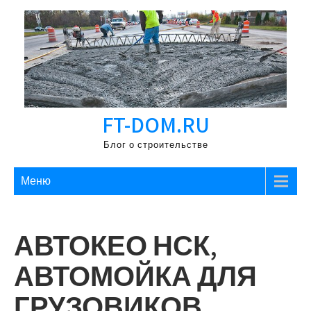
Перейти
к
содержимому
FT-DOM.RU
Блог о строительстве
Меню
АВТОКЕО НСК,
АВТОМОЙКА ДЛЯ
ГРУЗОВИКОВ