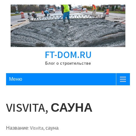
Перейти
к
содержимому
FT-DOM.RU
Блог о строительстве
Меню
VISVITA, САУНА
Название:
Visvita, сауна