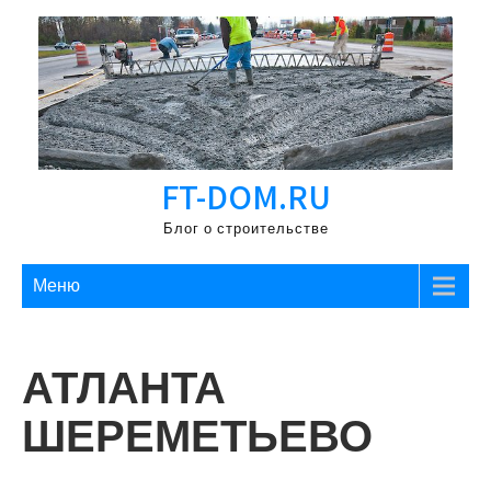
Перейти
к
содержимому
FT-DOM.RU
Блог о строительстве
Меню
АТЛАНТА
ШЕРЕМЕТЬЕВО