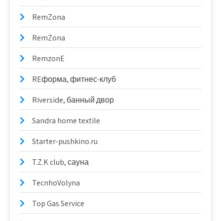
RemZona
RemZona
RemzonE
REформа, фитнес-клуб
Riverside, банный двор
Sandra home textile
Starter-pushkino.ru
T.Z.K club, сауна
TecnhoVolyna
Top Gas Service