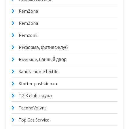
RemZona
RemZona
RemzonE
REформа, фитнес-клуб
Riverside, банный двор
Sandra home textile
Starter-pushkino.ru
T.Z.K club, сауна
TecnhoVolyna
Top Gas Service