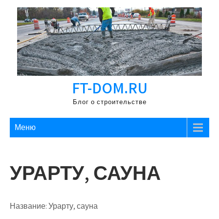
Перейти
к
содержимому
FT-DOM.RU
Блог о строительстве
Меню
УРАРТУ, САУНА
Название:
Урарту, сауна