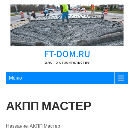
Перейти
к
содержимому
FT-DOM.RU
Блог о строительстве
Меню
АКПП МАСТЕР
Название:
АКПП Мастер