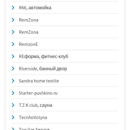
R66, автомойка
RemZona
RemZona
RemzonE
REформа, фитнес-клуб
Riverside, банный двор
Sandra home textile
Starter-pushkino.ru
T.Z.K club, сауна
TecnhoVolyna
Top Gas Service