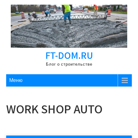
Перейти
к
содержимому
FT-DOM.RU
Блог о строительстве
Меню
WORK SHOP AUTO