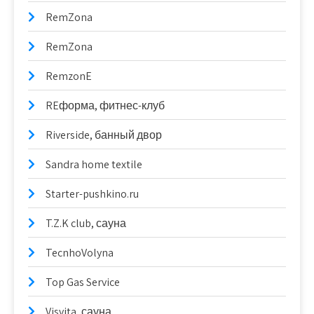
RemZona
RemZona
RemzonE
REформа, фитнес-клуб
Riverside, банный двор
Sandra home textile
Starter-pushkino.ru
T.Z.K club, сауна
TecnhoVolyna
Top Gas Service
Visvita, сауна