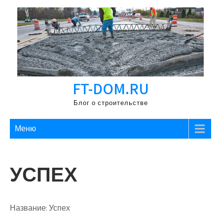
Перейти
к
содержимому
FT-DOM.RU
Блог о строительстве
Меню
УСПЕХ
Название:
Успех