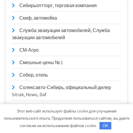
Сибирьоптторг, торговая компания
Скиф, автомойка
Служба эвакуации автомобилей, Служба
эвакуации автомобилей
СМ-Агро
Смешные цены № 1
Собер, отель
Солексавто-Сибирь, официальный дилер
Sitrak, Howo, Daf
Солексавто-Сибирь, официальный дилер
Этот веб-сайт использует файлы cookie для улучшения
Sitrak, Howo, Daf
пользовательского опыта. Продолжая пользоваться сайтом, вы даете
согласие на использование файлов cookie.
СтайлингАвто
OK