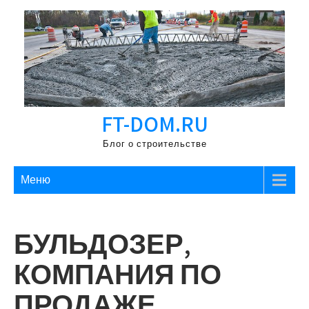
Перейти
к
содержимому
FT-DOM.RU
Блог о строительстве
Меню
БУЛЬДОЗЕР,
КОМПАНИЯ ПО
ПРОДАЖЕ