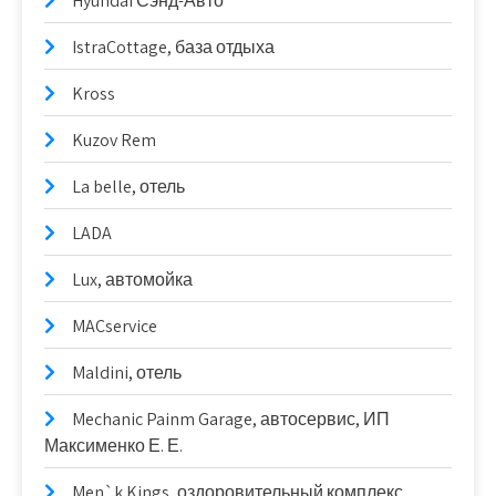
Hyundai Сэнд-Авто
IstraCottage, база отдыха
Kross
Kuzov Rem
La belle, отель
LADA
Lux, автомойка
MACservice
Maldini, отель
Mechanic Painm Garage, автосервис, ИП
Максименко Е. Е.
Men`k Kings, оздоровительный комплекс