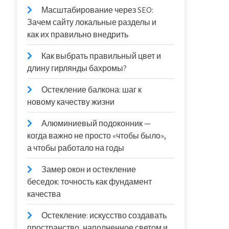
Масштабирование через SEO:
Зачем сайту локальные разделы и
как их правильно внедрить
Как выбрать правильный цвет и
длину гирлянды бахромы?
Остекление балкона: шаг к
новому качеству жизни
Алюминиевый подоконник —
когда важно не просто «чтобы было»,
а чтобы работало на годы
Замер окон и остекление
беседок: точность как фундамент
качества
Остекление: искусство создавать
пространство, наполненное светом и