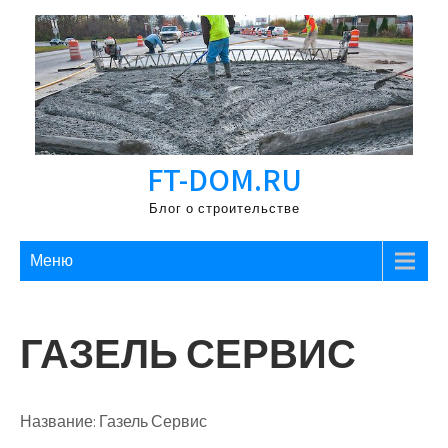
Перейти
к
содержимому
FT-DOM.RU
Блог о строительстве
Меню
ГАЗЕЛЬ СЕРВИС
Название:
Газель Сервис