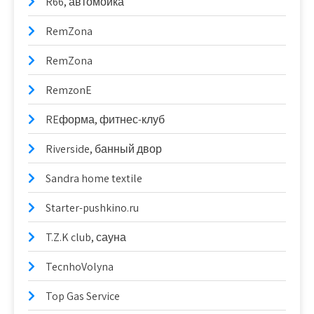
R66, автомойка
RemZona
RemZona
RemzonE
REформа, фитнес-клуб
Riverside, банный двор
Sandra home textile
Starter-pushkino.ru
T.Z.K club, сауна
TecnhoVolyna
Top Gas Service