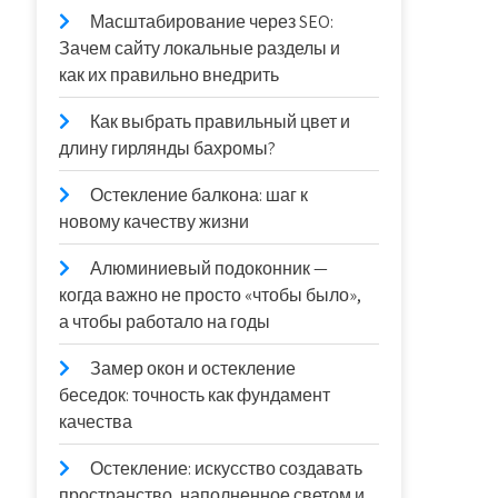
Масштабирование через SEO:
Зачем сайту локальные разделы и
как их правильно внедрить
Как выбрать правильный цвет и
длину гирлянды бахромы?
Остекление балкона: шаг к
новому качеству жизни
Алюминиевый подоконник —
когда важно не просто «чтобы было»,
а чтобы работало на годы
Замер окон и остекление
беседок: точность как фундамент
качества
Остекление: искусство создавать
пространство, наполненное светом и