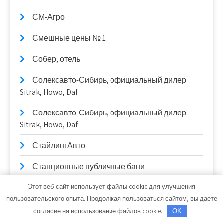
СМ-Агро
Смешные цены № 1
Собер, отель
Солексавто-Сибирь, официальный дилер
Sitrak, Howo, Daf
Солексавто-Сибирь, официальный дилер
Sitrak, Howo, Daf
СтайлингАвто
Станционные публичные бани
Этот веб-сайт использует файлы cookie для улучшения
Старый Город, гостиница
пользовательского опыта. Продолжая пользоваться сайтом, вы даете
СТО
согласие на использование файлов cookie.
OK