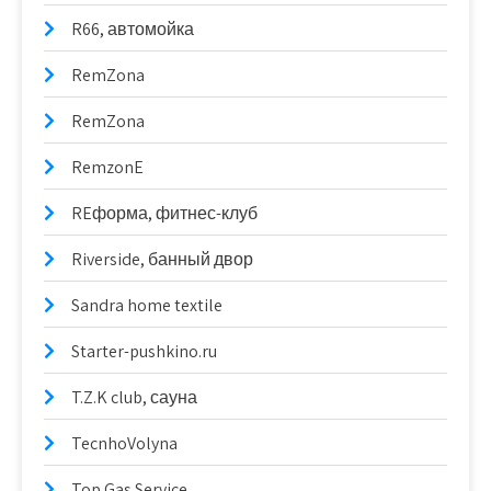
R66, автомойка
RemZona
RemZona
RemzonE
REформа, фитнес-клуб
Riverside, банный двор
Sandra home textile
Starter-pushkino.ru
T.Z.K club, сауна
TecnhoVolyna
Top Gas Service