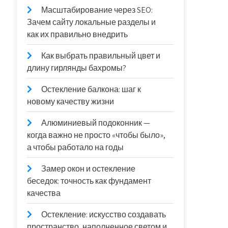
Масштабирование через SEO:
Зачем сайту локальные разделы и
как их правильно внедрить
Как выбрать правильный цвет и
длину гирлянды бахромы?
Остекление балкона: шаг к
новому качеству жизни
Алюминиевый подоконник —
когда важно не просто «чтобы было»,
а чтобы работало на годы
Замер окон и остекление
беседок: точность как фундамент
качества
Остекление: искусство создавать
пространство, наполненное светом и