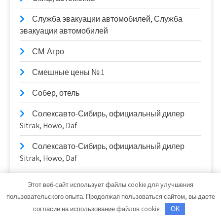
Служба эвакуации автомобилей, Служба
эвакуации автомобилей
СМ-Агро
Смешные цены № 1
Собер, отель
Солексавто-Сибирь, официальный дилер
Sitrak, Howo, Daf
Солексавто-Сибирь, официальный дилер
Sitrak, Howo, Daf
СтайлингАвто
Этот веб-сайт использует файлы cookie для улучшения
пользовательского опыта. Продолжая пользоваться сайтом, вы даете
Станционные публичные бани
согласие на использование файлов cookie.
OK
Старый Город, гостиница