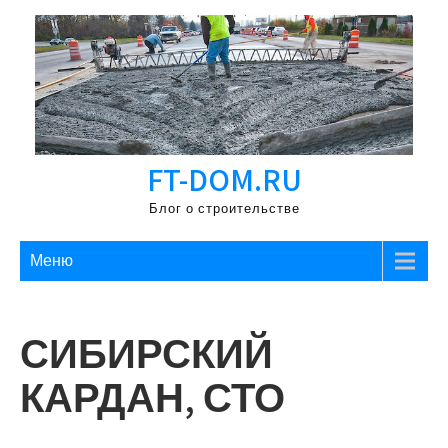
Перейти
к
содержимому
FT-DOM.RU
Блог о строительстве
Меню
СИБИРСКИЙ
КАРДАН, СТО