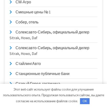
СМ-Агро
Смешные цены № 1
Собер, отель
Солексавто-Сибирь, официальный дилер
Sitrak, Howo, Daf
Солексавто-Сибирь, официальный дилер
Sitrak, Howo, Daf
СтайлингАвто
Станционные публичные бани
Старый Город, гостиница
Этот веб-сайт использует файлы cookie для улучшения
СТО
пользовательского опыта. Продолжая пользоваться сайтом, вы даете
согласие на использование файлов cookie.
OK
СТО