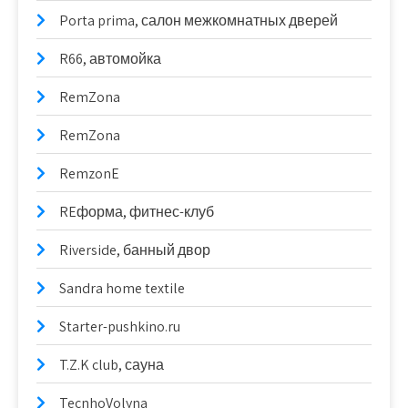
Porta prima, салон межкомнатных дверей
R66, автомойка
RemZona
RemZona
RemzonE
REформа, фитнес-клуб
Riverside, банный двор
Sandra home textile
Starter-pushkino.ru
T.Z.K club, сауна
TecnhoVolyna