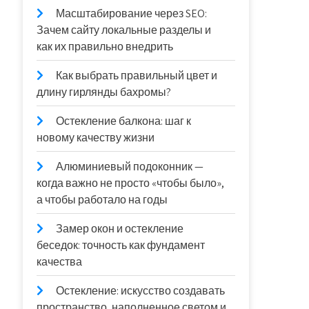
Масштабирование через SEO:
Зачем сайту локальные разделы и
как их правильно внедрить
Как выбрать правильный цвет и
длину гирлянды бахромы?
Остекление балкона: шаг к
новому качеству жизни
Алюминиевый подоконник —
когда важно не просто «чтобы было»,
а чтобы работало на годы
Замер окон и остекление
беседок: точность как фундамент
качества
Остекление: искусство создавать
пространство, наполненное светом и