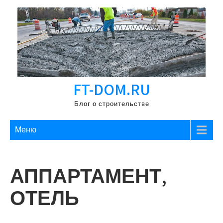
Перейти
к
содержимому
FT-DOM.RU
Блог о строительстве
Меню
АППАРТАМЕНТ,
ОТЕЛЬ