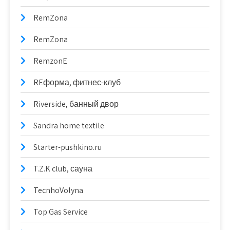
RemZona
RemZona
RemzonE
REформа, фитнес-клуб
Riverside, банный двор
Sandra home textile
Starter-pushkino.ru
T.Z.K club, сауна
TecnhoVolyna
Top Gas Service