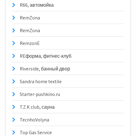
R66, автомойка
RemZona
RemZona
RemzonE
REформа, фитнес-клуб
Riverside, банный двор
Sandra home textile
Starter-pushkino.ru
T.Z.K club, сауна
TecnhoVolyna
Top Gas Service