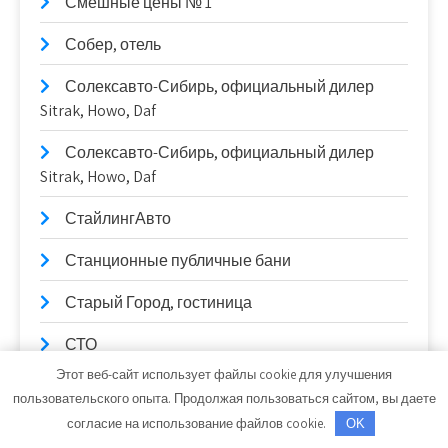
Смешные цены № 1
Собер, отель
Солексавто-Сибирь, официальный дилер
Sitrak, Howo, Daf
Солексавто-Сибирь, официальный дилер
Sitrak, Howo, Daf
СтайлингАвто
Станционные публичные бани
Старый Город, гостиница
СТО
Этот веб-сайт использует файлы cookie для улучшения
СТО
пользовательского опыта. Продолжая пользоваться сайтом, вы даете
согласие на использование файлов cookie.
OK
Стройландия