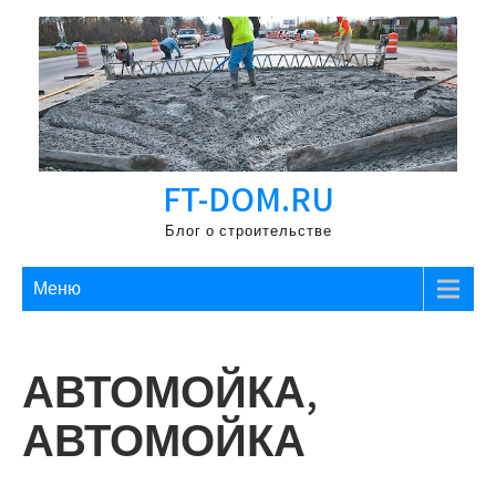
Перейти
к
содержимому
FT-DOM.RU
Блог о строительстве
Меню
АВТОМОЙКА,
АВТОМОЙКА