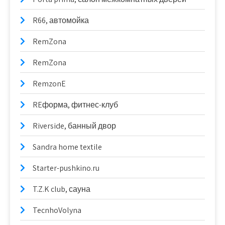
R66, автомойка
RemZona
RemZona
RemzonE
REформа, фитнес-клуб
Riverside, банный двор
Sandra home textile
Starter-pushkino.ru
T.Z.K club, сауна
TecnhoVolyna