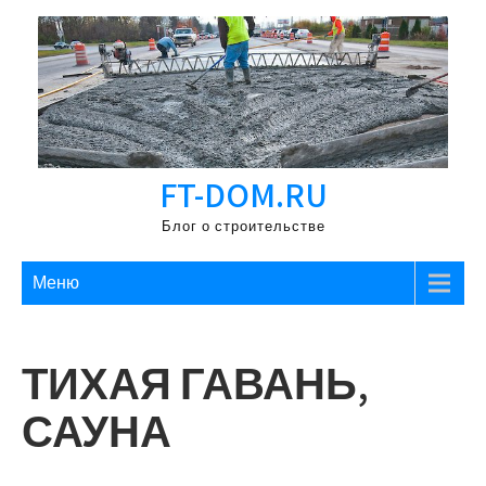
Перейти
к
содержимому
FT-DOM.RU
Блог о строительстве
Меню
ТИХАЯ ГАВАНЬ,
САУНА