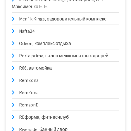
Максименко Е. Е.
Men`k Kings, оздоровительный комплекс
Nafta24
Odeon, комплекс отдыха
Porta prima, салон межкомнатных дверей
R66, автомойка
RemZona
RemZona
RemzonE
REформа, фитнес-клуб
Riverside, банный двор