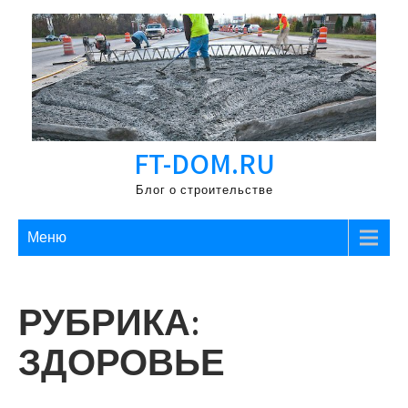
Перейти
к
содержимому
FT-DOM.RU
Блог о строительстве
Меню
РУБРИКА:
ЗДОРОВЬЕ