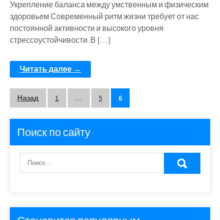
Укрепление баланса между умственным и физическим
здоровьем Современный ритм жизни требует от нас
постоянной активности и высокого уровня
стрессоустойчивости. В […]
Читать далее →
Пагинация
Назад
1
…
5
6
записей
Поиск по сайту