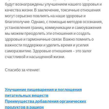
будут вознаграждены улучшением нашего здоровья и
качества жизни. В заключение, токсичные отношения
могут серьезно повлиять на наше здоровье и
благополучие. Однако, с помощью методов осознания,
установления границ, коммуникации и самоуважения
мы можем преодолеть эти отношения и создать
здоровые и гармоничные связи. Важно помнить о
важности поддержки и уделить время и усилия
саморазвитию. Здоровые отношения – это залог
счастливой и насыщенной жизни.
Спасибо за чтение!
Навигация
Улучшение пищеварения и поглощения
питательных веществ
по
Преимущества добавления органических
продуктов в рацион