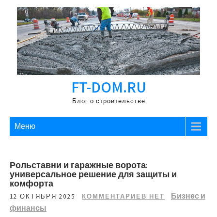
Перейти
к
содержимому
FT-DOM.RU
Блог о строительстве
Меню
Рольставни и гаражные ворота:
универсальное решение для защиты и
комфорта
Бизнес и
12 ОКТЯБРЯ 2025
КОММЕНТАРИЕВ НЕТ
финансы