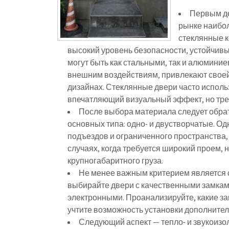
Первым де
рынке наибо
стеклянные к
высокий уровень безопасности, устойчивы
могут быть как стальными, так и алюмини
внешним воздействиям, привлекают своей
дизайнах. Стеклянные двери часто исполь
впечатляющий визуальный эффект, но треб
После выбора материала следует обра
основных типа: одно- и двустворчатые. О
подъездов и ограниченного пространства,
случаях, когда требуется широкий проем, 
крупногабаритного груза.
Не менее важным критерием является 
выбирайте двери с качественными замками
электронными. Проанализируйте, какие з
учтите возможность установки дополните
Следующий аспект — тепло- и звукоиз