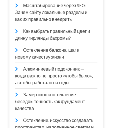
Масштабирование через SEO:
Зачем сайту локальные разделы и
как их правильно внедрить
Как выбрать правильный цвет и
длину гирлянды бахромы?
Остекление балкона: шаг к
новому качеству жизни
Алюминиевый подоконник —
когда важно не просто «чтобы было»,
а чтобы работало на годы
Замер окон и остекление
беседок: точность как фундамент
качества
Остекление: искусство создавать
пространство, наполненное светом и