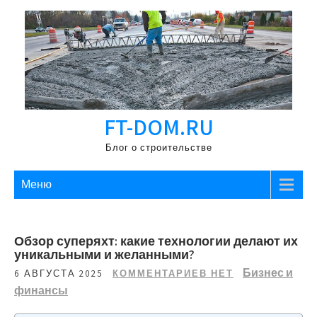
Перейти
к
содержимому
FT-DOM.RU
Блог о строительстве
Меню
Обзор суперяхт: какие технологии делают их
уникальными и желанными?
Бизнес и
6 АВГУСТА 2025
КОММЕНТАРИЕВ НЕТ
финансы