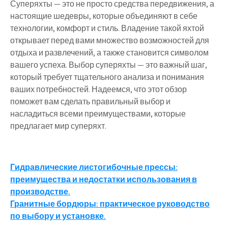
Суперяхты — это не просто средства передвижения, а
настоящие шедевры, которые объединяют в себе
технологии, комфорт и стиль. Владение такой яхтой
открывает перед вами множество возможностей для
отдыха и развлечений, а также становится символом
вашего успеха. Выбор суперяхты — это важный шаг,
который требует тщательного анализа и понимания
ваших потребностей. Надеемся, что этот обзор
поможет вам сделать правильный выбор и
насладиться всеми преимуществами, которые
предлагает мир суперяхт.
Навигация
Гидравлические листогибочные прессы:
преимущества и недостатки использования в
по
производстве.
записям
Гранитные бордюры: практическое руководство
по выбору и установке.