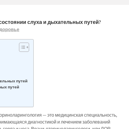
 состоянии слуха и дыхательных путей?
доровье
ельных путей
ных путей
ориноларингология — это медицинская специальность,
нимающаяся диагностикой и лечением заболеваний
а, горла и носа. Врачи-оториноларингологи, или ЛОР-