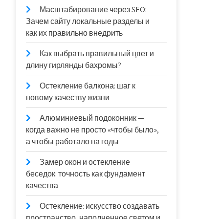
Масштабирование через SEO:
Зачем сайту локальные разделы и
как их правильно внедрить
Как выбрать правильный цвет и
длину гирлянды бахромы?
Остекление балкона: шаг к
новому качеству жизни
Алюминиевый подоконник —
когда важно не просто «чтобы было»,
а чтобы работало на годы
Замер окон и остекление
беседок: точность как фундамент
качества
Остекление: искусство создавать
пространство, наполненное светом и